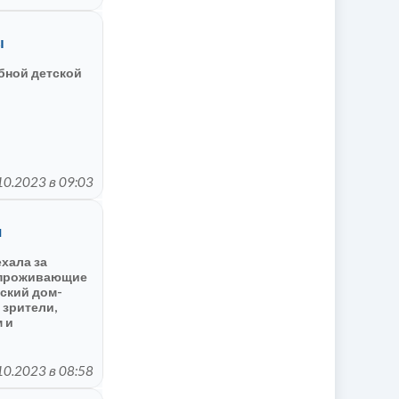
ы
бной детской
10.2023 в 09:03
я
ехала за
с проживающие
ский дом-
 зрители,
 и
поминают
 отправились
ути
10.2023 в 08:58