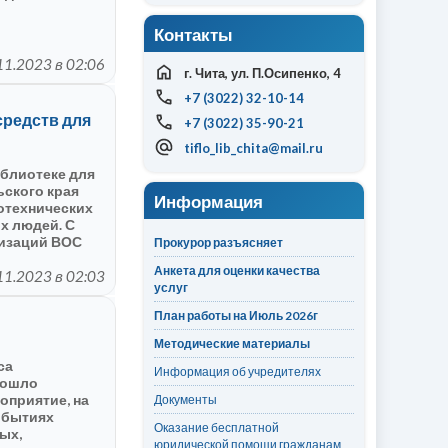
Контакты
11.2023 в 02:06
г. Чита, ул. П.Осипенко, 4
+7 (3022) 32-10-14
средств для
+7 (3022) 35-90-21
tiflo_lib_chita@mail.ru
иблиотеке для
ьского края
Информация
отехнических
х людей. С
низаций ВОС
Прокурор разъясняет
Анкета для оценки качества
11.2023 в 02:03
услуг
План работы на Июль 2026г
Методические материалы
са
Информация об учредителях
рошло
приятие, на
Документы
обытиях
Оказание бесплатной
ых,
юридической помощи гражданам