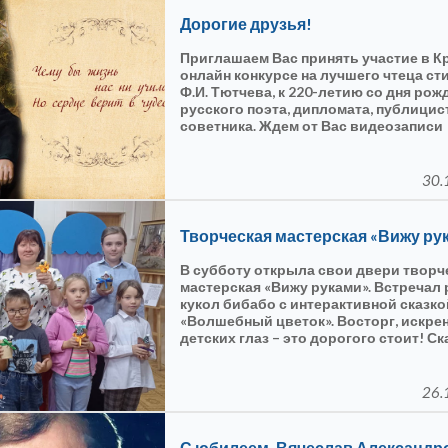
Дорогие друзья!
Приглашаем Вас принять участие в К
онлайн конкурсе на лучшего чтеца с
Ф.И. Тютчева, к 220-летию со дня рож
русского поэта, дипломата, публицис
советника. Ждем от Вас видеозаписи
выразительного чтения поэтических
произведений. Для участия в конкурсе.
30.
Творческая мастерская «Вижу ру
В субботу открыла свои двери творч
мастерская «Вижу руками». Встречал 
кукол бибабо с интерактивной сказко
«Волшебный цветок». Восторг, искре
детских глаз – это дорогого стоит! Ск
каждого из нас - борьба добра и зла,
надежды. С замиранием смотрели реб
каждого персонажа сказки.
26.
С юбилеем, Вячеслав Александр