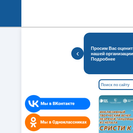
 по программе
тель ПК», чтению и
Просим Вас оценит
‹
о Брайлю,
нашей организации
нию ТСР.
Подробнее
е