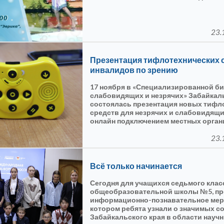
23.
Презентация тифлотехнических 
инвалидов по зрению
17 ноября в «Специализированной б
слабовидящих и незрячих» Забайкал
состоялась презентация новых тифл
средств для незрячих и слабовидящи
онлайн подключением местных орга
районов края
23.
Всё только начинается
Сегодня для учащихся седьмого клас
общеобразовательной школы №5, п
информационно-познавательное меро
котором ребята узнали о значимых с
Забайкальского края в области научн