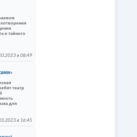
раевом
тихотворения
дения
та и тайного
..
10.2023 в 08:49
ками»
еская
ребят театр
й
нность
азка для
 волшебства и
ята на
10.2023 в 16:45
ович!