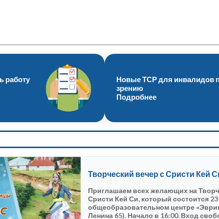
Министерство культуры Забайкальского края
ГУК "Специализированная библиотека
для слабовидящих и незрячих" Забайкальского края
ь работу
Новые ТСР для инвалидов 
зрению
Подробнее
Творческий вечер с Сристи Кей С
Приглашаем всех желающих на Творч
Сристи Кей Си, который состоится 23
общеобразовательном центре «Эврика!
Ленина 65). Начало в 16:00. Вход сво