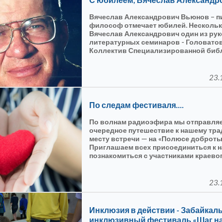
Вячеслав Александрович Вьюнов – пи
философ отмечает юбилей. Нескольк
Вячеслав Александрович один из ру
литературных семинаров - Головатов
Коллектив Специализированной биб
участники Головатовских чтений сер
поздравляют и желают воплощения 
творческих замыслов , выхода из пе
23.
задуманного романа, надежды и веры
и будущем, здоровья!
По следам фестиваля....
По волнам радиоэфира мы отправля
очередное путешествие к нашему тр
месту встречи — на «Полюсе доброты
Приглашаем всех присоединиться к н
познакомиться с участниками краево
инклюзивного фестиваля «Шаг навстр
который в минувшее воскресенье со
филармонии имени Олега Лундстрема.
23.
Инклюзия в действии - Забайкал
инклюзивный фестиваль «Шаг н