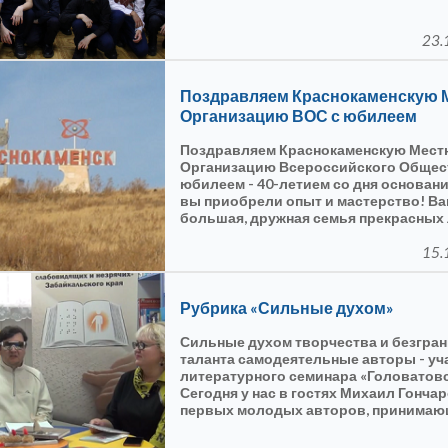
технологических, культурных дости
23.
Поздравляем Краснокаменскую 
Организацию ВОС с юбилеем
Поздравляем Краснокаменскую Мест
Организацию Всероссийского Общес
юбилеем - 40-летием со дня основани
вы приобрели опыт и мастерство! Ва
большая, дружная семья прекрасных
профессионалов своего дела! Спасиб
многолетнюю дружбу и совместные п
15.
всего сердца желаем счастливых со
здоровья, радости!
Рубрика «Сильные духом»
Сильные духом творчества и безгра
таланта самодеятельные авторы - уч
литературного семинара «Головатовс
Сегодня у нас в гостях Михаил Гончар
первых молодых авторов, принимающ
семинаре с 2004 года