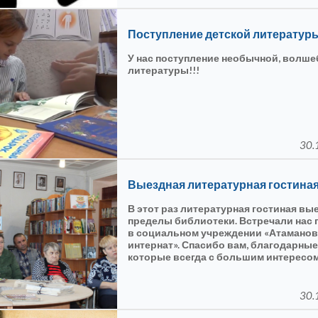
Поступление детской литератур
У нас поступление необычной, волше
литературы!!!
30.
Выездная литературная гостина
В этот раз литературная гостиная вы
пределы библиотеки. Встречали на
в социальном учреждении «Атаманов
интернат». Спасибо вам, благодарные
которые всегда с большим интересом
заинтересованностью слушают и вс
знакомые произведения. Сегодня мы
по волнам творчества и жизненного п
30.
известного поэта Расула Гамзатова...