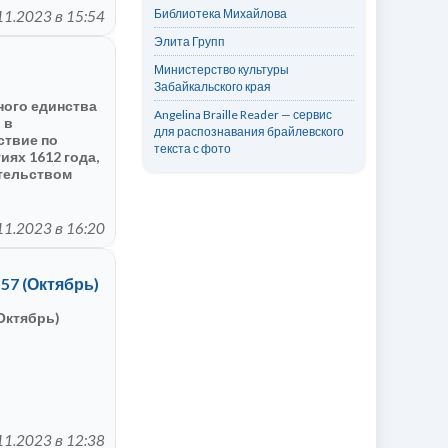
Библиотека Михайлова
11.2023 в 15:54
Элита Групп
Министерство культуры
Забайкальского края
ного единства
Angelina Braille Reader — сервис
 в
для распознавания брайлевского
ствие по
текста с фото
иях 1612 года,
тельством
князя Дмитрия
от польских
11.2023 в 16:20
7 (Октябрь)
Октябрь)
11.2023 в 12:38