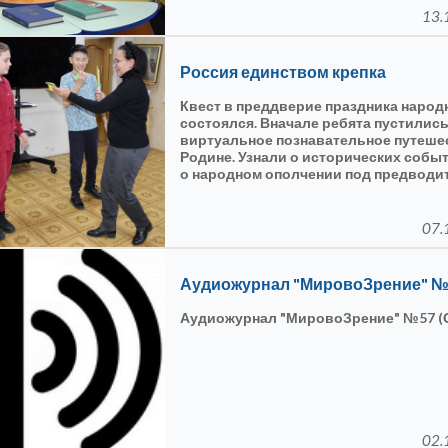
13.
Россия единством крепка
Квест в преддверие праздника народ
состоялся. Вначале ребята пустились
виртуальное познавательное путеше
Родине. Узнали о исторических событ
о народном ополчении под предводи
земского старосты Кузьмы Минина и 
Пожарского и освобождение Москвы 
интервентов.
07.
Аудиожурнал "МировоЗрение" №5
Аудиожурнал "МировоЗрение" №57 (
02.