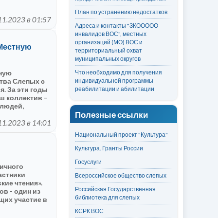
жений…
План по устранению недостатков
11.2023 в 01:57
Адреса и контакты "ЗКООООО
инвалидов ВОС", местных
организаций (МО) ВОС и
Местную
территориальный охват
муниципальных округов
ную
Что необходимо для получения
тва Слепых с
индивидуальной программы
я. За эти годы
реабилитации и абилитации
ш коллектив –
 людей,
Полезные ссылки
о вам за
роекты! От
11.2023 в 14:01
бытий,
Национальный проект "Культура"
Культура. Гранты России
Госуслуги
ничного
астники
Всероссийское общество слепых
кие чтения».
Российская Государственная
ов - один из
библиотека для слепых
их участие в
КСРК ВОС