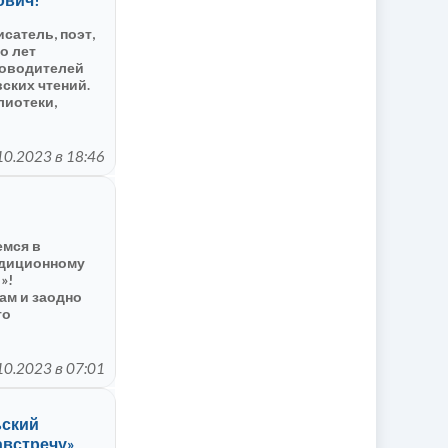
сатель, поэт,
о лет
ководителей
ских чтений.
лиотеки,
дечно Вас
ваших
чати
10.2023 в 18:46
 в настоящем
емся в
адиционному
»!
ам и заодно
го
ечу»,
стоялся в
..
10.2023 в 07:01
ьский
австречу»