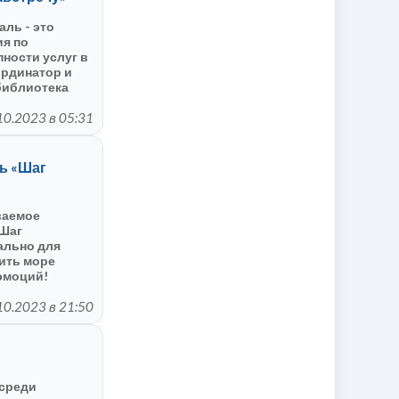
ль - это
ия по
ности услуг в
ординатор и
библиотека
кальского
023 г. В г.
10.2023 в 05:31
естиваль
ливых людей,
м «Путь к
ь «Шаг
ваемое
«Шаг
ально для
рить море
эмоций!
, где каждый
наслаждаться
10.2023 в 21:50
имости от
ти,
пособностей.
 среди