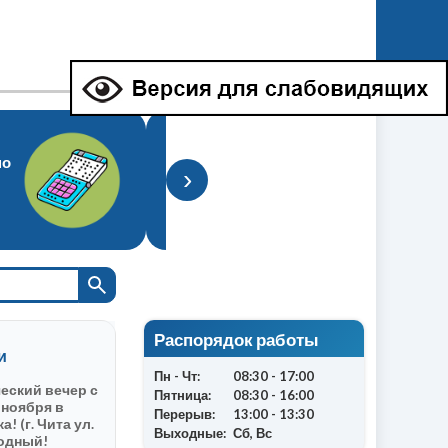
Обучение по программе
по
«Пользователь ПК», чтению и
›
письму по Брайлю,
пользованию ТСР.
Подробнее
Распорядок работы
и
Пн - Чт:
08:30 - 17:00
еский вечер с
Пятница:
08:30 - 16:00
 ноября в
Перерыв:
13:00 - 13:30
 (г. Чита ул.
Выходные:
Сб, Вс
бодный!