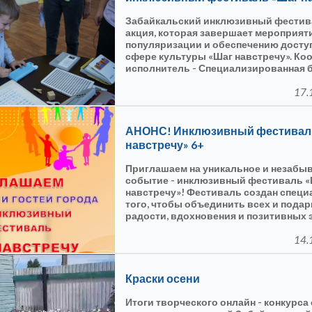
Забайкальский инклюзивный фестива
акция, которая завершает мероприят
популяризации и обеспечению доступ
сфере культуры «Шаг навстречу». Ко
исполнитель - Специализированная 
для слабовидящих и незрячих Забай
края. Начало было положено в апреле 2
17.
Петровск – Забайкальский прошёл ф
самодеятельного творчества талант
имеющих инвалидность под название
АНОНС! Инклюзивный фестивал
мечте».
навстречу» 6+
Приглашаем на уникальное и незабы
событие - инклюзивный фестиваль 
навстречу»! Фестиваль создан специ
того, чтобы объединить всех и пода
радости, вдохновения и позитивных 
Дружественная и открытая атмосфера
человек может быть самим собой и 
14.
свободой самовыражения вне завис
вашего возраста, пола, национальнос
физических или интеллектуальных с
Краски осени
Итоги творческого онлайн - конкурса