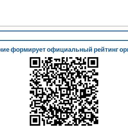
Министерство культуры Забайкальского края
ГУК "Специализированная библиотека
для слабовидящих и незрячих" Забайкальского края
ние формирует официальный рейтинг ор