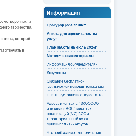
Информация
довлетворенности
Прокурор разъясняет
дного творчества.
Анкета для оценки качества
 ответа, который
услуг
План работы на Июль 2026г
ли отвечать в
Методические материалы
Информация об учредителях
Документы
Оказание бесплатной
юридической помощи гражданам
План по устранению недостатков
Адреса и контакты "ЗКООООО
инвалидов ВОС", местных
организаций (МО) ВОС и
территориальный охват
муниципальных округов
Что необходимо для получения