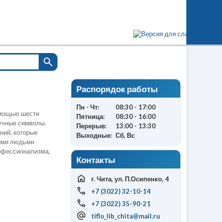
Распорядок работы
Пн - Чт:
08:30 - 17:00
омощью шести
Пятница:
08:30 - 16:00
аучные символы.
Перерыв:
13:00 - 13:30
ний, которые
Выходные:
Сб, Вс
ими людьми
офессионализма,
Контакты
г. Чита, ул. П.Осипенко, 4
+7 (3022) 32-10-14
+7 (3022) 35-90-21
tiflo_lib_chita@mail.ru