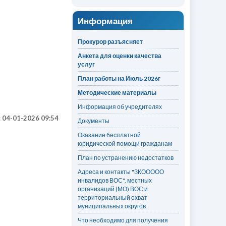
Информация
Прокурор разъясняет
Анкета для оценки качества
услуг
План работы на Июль 2026г
Методические материалы
Информация об учредителях
:
04-01-2026 09:54
Документы
Оказание бесплатной
юридической помощи гражданам
План по устранению недостатков
Адреса и контакты "ЗКООООО
инвалидов ВОС", местных
организаций (МО) ВОС и
территориальный охват
муниципальных округов
Что необходимо для получения