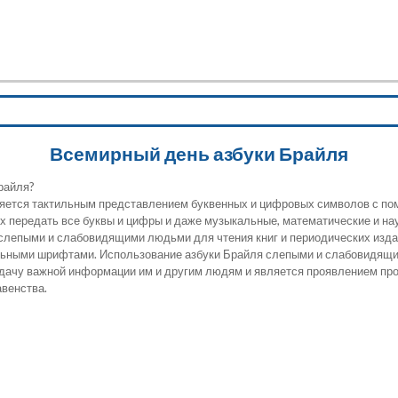
Министерство культуры Забайкальского края
ГУК "Специализированная библиотека
для слабовидящих и незрячих" Забайкальского края
Всемирный день азбуки Брайля
Брайля?
ляется тактильным представлением буквенных и цифровых символов с п
х передать все буквы и цифры и даже музыкальные, математические и н
слепыми и слабовидящими людьми для чтения книг и периодических изда
льными шрифтами. Использование азбуки Брайля слепыми и слабовидящ
дачу важной информации им и другим людям и является проявлением пр
авенства.