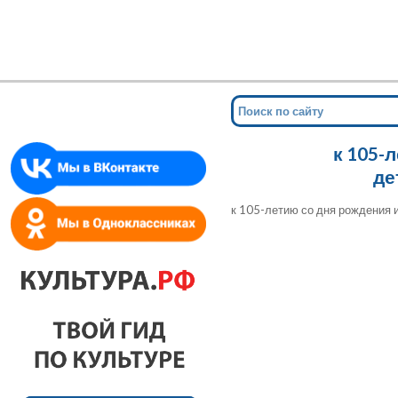
Мин
для сл
к 105-
де
к 105-летию со дня рождения 