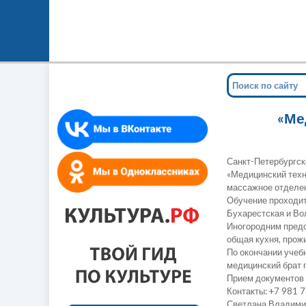
«Ме
Санкт-Петербургс
«Медицинский техн
массажное отделени
Обучение проходит 
Бухарестская и Во
Иногородним предо
общая кухня, прож
По окончании учеб
медицинский брат 
Прием документов 
Контакты: +7 981 
Светлана Владими