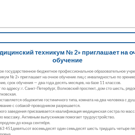
Министерство культуры Забайкальского края
ГУК "Специализированная библиотека
для слабовидящих и незрячих" Забайкальского края
дицинский техникум № 2» приглашает на о
обучение
кое государственное бюджетное профессиональное образовательное учр
икум № 2» приглашает на очное обучение лиц с инвалидностью по зрению 
е, срок обучения — два года десять месяцев, на базе 11 классов.
по адресу: г. Санкт-Петербург, Волковский проспект, дом сто шесть, ряд
лковская.
ставляется общежитие гостиничного типа, комната на два человека с душ
ивание с собакой-проводником разрешается.
ного заведения присваивается квалификация медицинская сестра по мас
по массажу. Активным выпускникам помогает трудоустройство.
продлен до конца сентября.
763 451девятьсот восемьдесят один семьдесят шесть тридцать четыре пя
ровна.