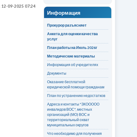
:
12-09-2025 07:24
Информация
Прокурор разъясняет
Анкета для оценки качества
услуг
План работы на Июль 2026г
Методические материалы
Информация об учредителях
Документы
Оказание бесплатной
юридической помощи гражданам
План по устранению недостатков
Адреса и контакты "ЗКООООО
инвалидов ВОС", местных
организаций (МО) ВОС и
территориальный охват
муниципальных округов
Что необходимо для получения