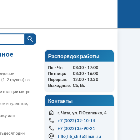
чное
Распорядок работы
Пн - Чт:
08:30 - 17:00
Пятница:
08:30 - 16:00
еждение
Перерыв:
13:00 - 13:30
(1-2 группы) на
Выходные:
Сб, Вс
ом станции метро
Контакты
ем и туалетом,
г. Чита, ул. П.Осипенко, 4
сажу или
+7 (3022) 32-10-14
+7 (3022) 35-90-21
тьдесят один,
tiflo_lib_chita@mail.ru