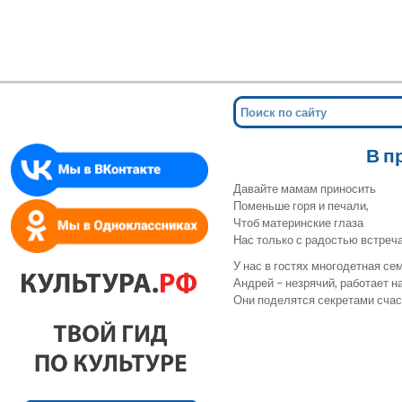
Мин
для сл
В п
Давайте мамам приносить
Поменьше горя и печали,
Чтоб материнские глаза
Нас только с радостью встреча
У нас в гостях многодетная с
Андрей – незрячий, работает н
Они поделятся секретами счаст