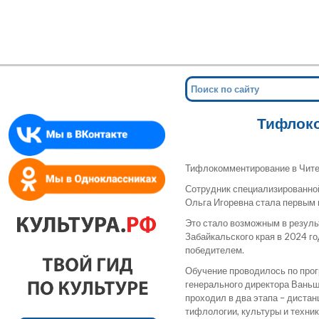
Мин
для сл
Тифлоко
Тифлокомментирование в Чите 
Сотрудник специализированной
Ольга Игоревна стала первым
Это стало возможным в результ
Забайкальского края в 2024 г
победителем.
Обучение проводилось по прог
генерального директора Ваньш
проходил в два этапа – диста
тифлологии, культуры и техни