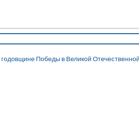
Министерство культуры Забайкальского края
ГУК "Специализированная библиотека
для слабовидящих и незрячих" Забайкальского края
й годовщине Победы в Великой Отечественной