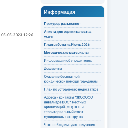
Информация
Прокурор разъясняет
Анкета для оценки качества
:
05-05-2023 12:26
услуг
План работы на Июль 2026г
Методические материалы
Информация об учредителях
Документы
Оказание бесплатной
юридической помощи гражданам
План по устранению недостатков
Адреса и контакты "ЗКООООО
инвалидов ВОС", местных
организаций (МО) ВОС и
территориальный охват
муниципальных округов
Что необходимо для получения