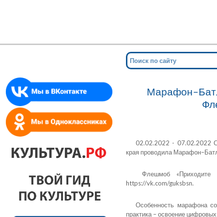
Мин
для сл
Марафон–Батл
Фле
02.02.2022 - 07.02.2022 
края проводила Марафон–Бат
Флешмоб «Приходите в 
https://vk.com/guksbsn.
Особенность марафона со
практика – освоение цифровых 