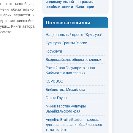
индивидуальной программы
сть хоть малейшая,
реабилитации и абилитации
мени, обязательно,
 шарик вернется…»
од из сложившейся
Полезные ссылки
души… Книги автора
ормате.
Национальный проект "Культура"
Культура. Гранты России
Госуслуги
Всероссийское общество слепых
Российская Государственная
библиотека для слепых
КСРК ВОС
Библиотека Михайлова
Элита Групп
Министерство культуры
Забайкальского края
Angelina Braille Reader — сервис
для распознавания брайлевского
текста с фото