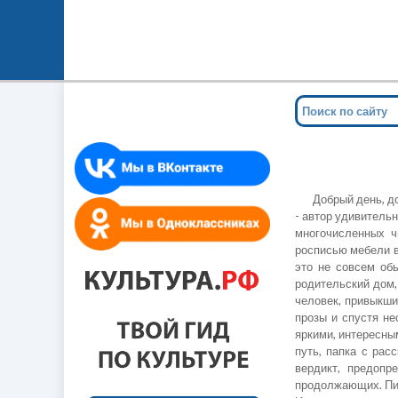
Добрый день, д
- автор удивитель
многочисленных ч
росписью мебели в
это не совсем обы
родительский дом,
человек, привыкши
прозы и спустя не
яркими, интересны
путь, папка с рас
вердикт, предопр
продолжающих. Пис