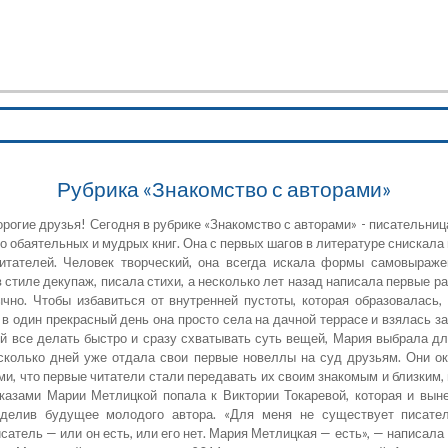
Министерство культуры Забайкальского края
ГУК "Специализированная библиотека
для слабовидящих и незрячих" Забайкальского края
Рубрика «Знакомство с авторами»
орогие друзья! Сегодня в рубрике «Знакомство с авторами» - писательни
но обаятельных и мудрых книг. Она с первых шагов в литературе снискал
итателей. Человек творческий, она всегда искала формы самовыраж
 стиле декупаж, писала стихи, а несколько лет назад написала первые р
чно. Чтобы избавиться от внутренней пустоты, которая образовалась,
 в один прекрасный день она просто села на дачной террасе и взялась за
й все делать быстро и сразу схватывать суть вещей, Мария выбрала д
сколько дней уже отдала свои первые новеллы на суд друзьям. Они о
ми, что первые читатели стали передавать их своим знакомым и близким, 
сказами Марии Метлицкой попала к Виктории Токаревой, которая и вы
еделив будущее молодого автора. «Для меня не существует писат
атель — или он есть, или его нет. Мария Метлицкая — есть», — написала 