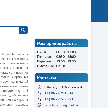
Распорядок работы
Пн - Чт:
08:30 - 17:00
ца Мария Метлицкая
Пятница:
08:30 - 16:00
а искреннюю любовь
Перерыв:
13:00 - 13:30
ения — занималась
Выходные:
Сб, Вс
ассказы. Произошло
 когда сын покинул
 ручку. Энергичный
Контакты
ля себя жанр малой
казались настолько
г. Чита, ул. П.Осипенко, 4
и, проделав долгий
+7 (3022) 32-10-14
несла судьбоносный
+7 (3022) 35-90-21
елей начинающих и
Виктория Токарева.
tiflo_lib_chita@mail.ru