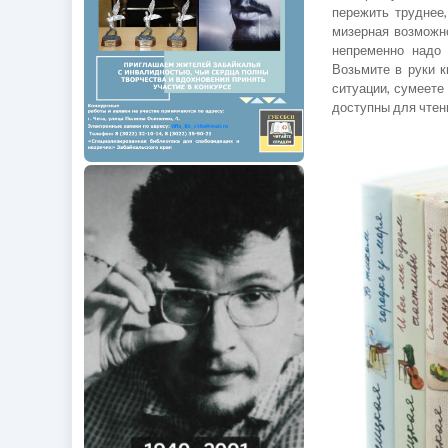
пережить труднее,
мизерная возможно
непременно надо 
Возьмите в руки 
ситуации, сумеете
доступны для чтен