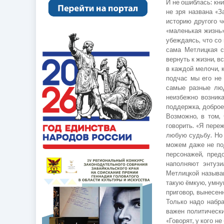
И не ошиблась: кн
не зря названа «
историю другого ч
«маленькая жизнь»
убеждаясь, что со
сама Метлицкая с
вернуть к жизни, 
в каждой мелочи, 
подчас мы его не
самые разные люд
неизбежно возник
поддержка, доброе
Возможно, в том,
говорить. «Я пере
любую судьбу. Но 
можем даже не под
персонажей, пред
наполняют энтузи
Метлицкой называю
такую ёмкую, умную
приговор, вынесен
Только надо набра
важен политически
«Говорят, у кого н