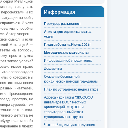
ая серия Метлицкой
жизнью, выслушать
Информация
с персонажами и их
 ситуации на себя,
справиться. И хотя
Прокурор разъясняет
 новеллы способны
Анкета для оценки качества
ми. Автор уверен —
услуг
свой смысл, и если
телей Метлицкой —
План работы на Июль 2026г
тветы на вопросы,
Методические материалы
кому просто нужна
Информация об учредителях
рет такого успеха?
овам, имеет право
Документы
, что сопровождает
Оказание бесплатной
силы, о которых мы
юридической помощи гражданам
вает истории своих
разных читателей,
План по устранению недостатков
ами. Произведения
Адреса и контакты "ЗКООООО
згляд, простую, но
инвалидов ВОС", местных
говора суровей, чем
организаций (МО) ВОС и
тельно есть выход.
территориальный охват
тливого детства не
муниципальных округов
побуду счастливой»
Что необходимо для получения
зочарование в людях