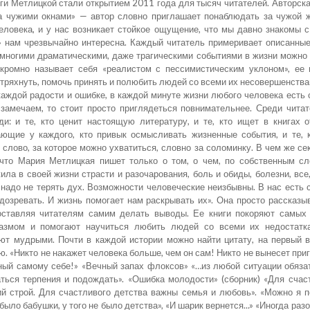
иги Метлицкой стали открытием 2011 года для тысяч читателей. Авторск
За чужими окнами» — автор словно приглашает понаблюдать за чужой 
еловека, и у нас возникает стойкое ощущение, что мы давно знакомы 
 нам чрезвычайно интересна. Каждый читатель примеривает описанные
 многими драматическими, даже трагическими событиями в жизни можно 
кромно называет себя «реалистом с пессимистическим уклоном», ее
встряхнуть, помочь принять и полюбить людей со всеми их несовершенства
каждой радости и ошибке, в каждой минуте жизни любого человека есть 
 замечаем, то стоит просто приглядеться повнимательнее. Среди чита
и: и те, кто ценит настоящую литературу, и те, кто ищет в книгах о
ающие у каждого, кто привык осмысливать жизненные события, и те, 
 слово, за которое можно ухватиться, словно за соломинку. В чем же сек
 что Мария Метлицкая пишет только о том, о чем, по собственным сл
жила в своей жизни страсти и разочарования, боль и обиды, болезни, все
надо не терять дух. Возможности человеческие неизбывны. В нас есть 
озревать. И жизнь помогает нам раскрывать их». Она просто рассказы
оставляя читателям самим делать выводы. Ее книги покоряют самых 
азмом и помогают научиться любить людей со всеми их недостатк
т мудрыми. Почти в каждой истории можно найти цитату, на первый в
. «Никто не накажет человека больше, чем он сам! Никто не вынесет при
ный самому себе!» «Вечный запах флоксов» «…из любой ситуации обяза
ться терпения и подождать». «Ошибка молодости» (сборник) «Для счас
й строй. Для счастливого детства важны семья и любовь». «Можно я 
е было бабушки, у того не было детства», «И шарик вернется...» «Иногда ра