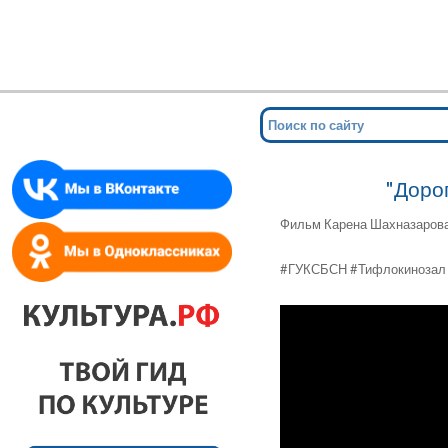
Мин
для сл
"Дорог
Фильм Карена Шахназарова 
#ГУКСБСН #Тифлокинозал