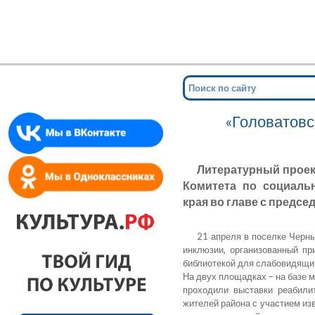
Мин
для сл
«Головатовс
Литературный проект
Комитета по социаль
края во главе с пред
21 апреля в поселке Черны
инклюзии, организованный пр
библиотекой для слабовидящих
На двух площадках – на базе 
проходили выставки реабили
жителей района с участием из