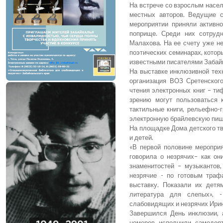
На встрече со взрослым насе
местных авторов. Ведущие 
мероприятии приняли активн
поприще. Среди них сотрудн
Малахова. На ее счету уже н
поэтических семинарах, которы
известными писателями Забайк
На выставке инклюзивной тех
организация ВОЗ Сретенского
чтения электронных книг – т
зрению могут пользоваться
тактильные книги, рельефно-
электронную брайлевскую пиш
На площадке Дома детского т
и детей.
«В первой половине мероприя
говорила о незрячих– как он
знаменитостей – музыкантов
незрячие - по готовым тра
выставку. Показали их детя
литература для слепых», 
слабовидящих и незрячих Ирин
Завершился День инклюзии, 
номеров исполнили самодеят