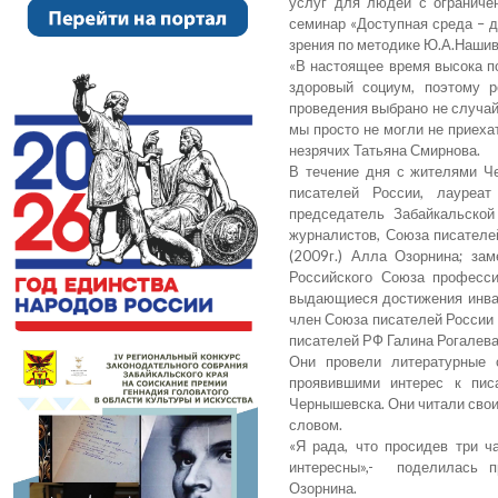
услуг для людей с ограниче
семинар «Доступная среда – 
зрения по методике Ю.А.Нашив
«В настоящее время высока п
здоровый социум, поэтому 
проведения выбрано не случай
мы просто не могли не приеха
незрячих Татьяна Смирнова.
В течение дня с жителями Ч
писателей России, лауреат
председатель Забайкальской
журналистов, Союза писателе
(2009г.) Алла Озорнина; за
Российского Союза професс
выдающиеся достижения инвали
член Союза писателей России 
писателей РФ Галина Рогалева
Они провели литературные 
проявившими интерес к пис
Чернышевска. Они читали свои 
словом.
«Я рада, что просидев три ч
интересны»,- поделилась п
Озорнина.